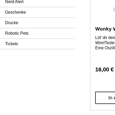
Nerd Alert
Geschenke
Drucke
Wonky W
Robotic Pets
Löt' dir d
Wire!Teste
Tickets
Eine Oszil
kHz (3000
Sekunde) l
geringsten
auslösen, 
16,00 €
Kontur de
der Schla
variable W
werden, u
ändern.Ent
In
Welt der L
Grundlagen
spannender
detailliert