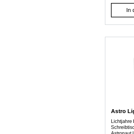
Weltraumr
In
nge Leuch
AkkuSchnel
2hDimmbar
Zusammen
Lichtfarbe
Königstra
Nürnberg 
design.co
Astro L
Lichtjahre
Schreibtis
Astronaut 