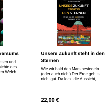
Shuttle-
 im Buch) •
ür
nd
 gMaße: 12
er:
:Boku Lab
Bonany 25,
slas
ipboku.com
iversums
Unsere Zukunft steht in den
Sternen
iesen und
ichte des
Wie wir bald den Mars besiedeln
ben Welche
(oder auch nicht).Der Erde geht’s
? Wer an
nicht gut. Da lockt die Aussicht,
 unendliche
irgendwo weit, weit weg ein neues
ächlich ist
Leben zu beginnen – fern von
ellbar
Klimawandel, Krieg und X (ehemals
m
Twitter). Zum Glück ist die
22,00 €
 dieser
Besiedlung der Sterne zum Greifen
llerdings
nah. Oder doch nicht? Nach
bar zu