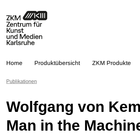
m Hauptinhalt springen
Zur Suche springen
Zur Hauptnavigation springen
Home
Produktübersicht
ZKM Produkte
Publikationen
Wolfgang von Kemp
Man in the Machin