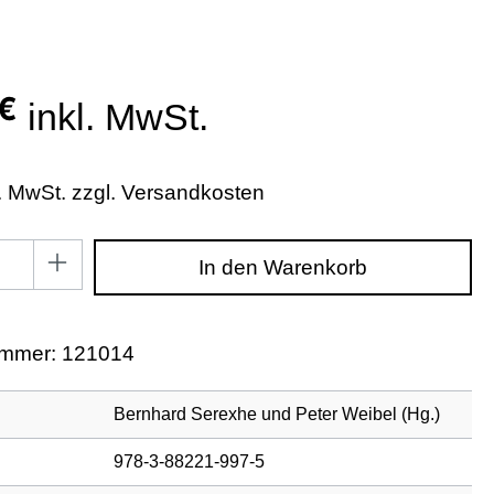
 €
inkl. MwSt.
l. MwSt. zzgl. Versandkosten
zahl: Gib den gewünschten Wert ein oder benutze di
In den Warenkorb
ummer:
121014
Bernhard Serexhe und Peter Weibel (Hg.)
978-3-88221-997-5