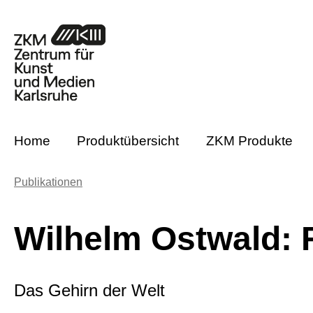
m Hauptinhalt springen
Zur Suche springen
Zur Hauptnavigation springen
Home
Produktübersicht
ZKM Produkte
Publikationen
Wilhelm Ostwald:
Das Gehirn der Welt