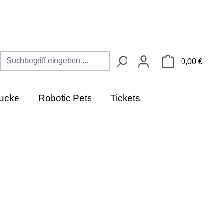
Ware
0,00 €
ucke
Robotic Pets
Tickets