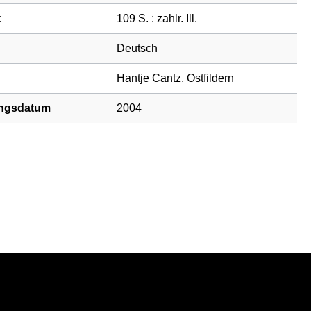
:
109 S. : zahlr. Ill.
Deutsch
Hantje Cantz, Ostfildern
ngsdatum
2004