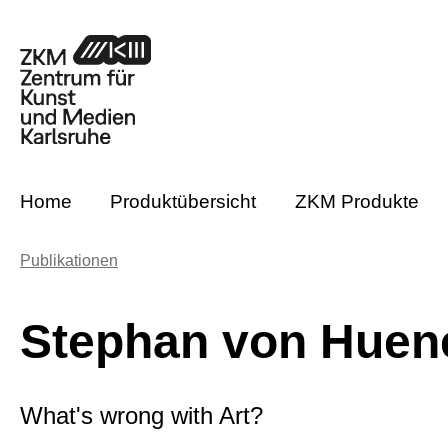
m Hauptinhalt springen
Zur Suche springen
Zur Hauptnavigation springen
Home
Produktübersicht
ZKM Produkte
Publikationen
Stephan von Huen
What's wrong with Art?