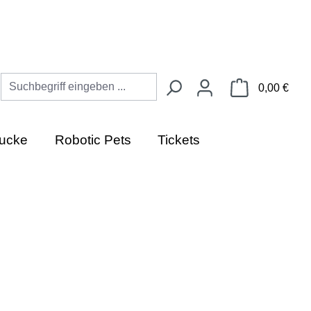
Ware
0,00 €
ucke
Robotic Pets
Tickets