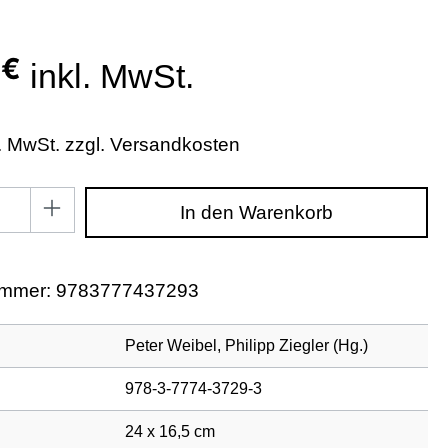
 €
inkl. MwSt.
l. MwSt. zzgl. Versandkosten
zahl: Gib den gewünschten Wert ein oder benutze di
In den Warenkorb
ummer:
9783777437293
Peter Weibel, Philipp Ziegler (Hg.)
978-3-7774-3729-3
24 x 16,5 cm