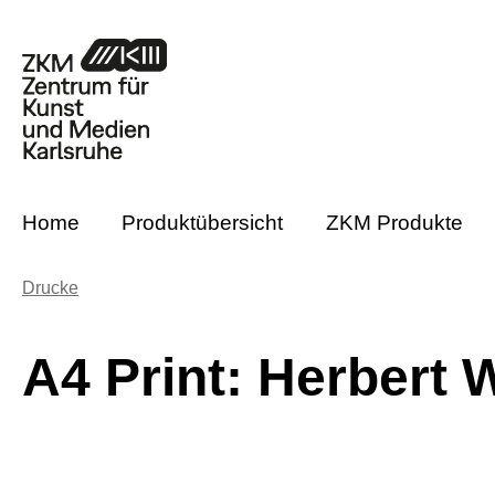
m Hauptinhalt springen
Zur Suche springen
Zur Hauptnavigation springen
Home
Produktübersicht
ZKM Produkte
Drucke
A4 Print: Herbert 