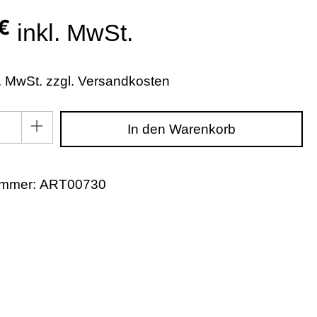
€
inkl. MwSt.
l. MwSt. zzgl. Versandkosten
zahl: Gib den gewünschten Wert ein oder benutze di
In den Warenkorb
ummer:
ART00730